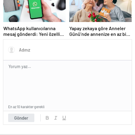
WhatsApp kullanıcılarına
Yapay zekaya göre Anneler
mesaj gönderdi: Yeni özellik
Günü’nde annenize en az bir
tanımlandı
kez vermeniz gereken
hediye!
En az 10 karakter gerekli
Gönder