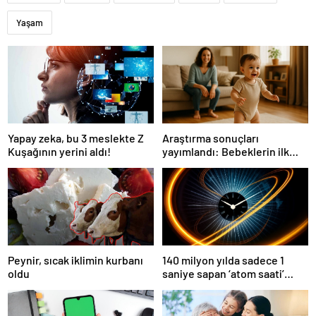
Yaşam
Yapay zeka, bu 3 meslekte Z
Araştırma sonuçları
Kuşağının yerini aldı!
yayımlandı: Bebeklerin ilk
adımında genetik ve çevre
etkisi
Peynir, sıcak iklimin kurbanı
140 milyon yılda sadece 1
oldu
saniye sapan ‘atom saati’
geliştirildi