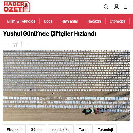
Bilim & Teknoloji
Doğa
Hayvanlar
Magazin
Otomobil
Yushui Günü’nde Çiftçiler Hızlandı
1
Ekonomi
Güncel
son dakika
Tarım
Teknoloji