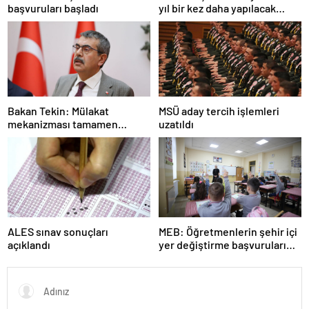
başvuruları başladı
yıl bir kez daha yapılacak
YDS’ye ilişkin açıklama
Bakan Tekin: Mülakat
MSÜ aday tercih işlemleri
mekanizması tamamen
uzatıldı
kalkıyor
ALES sınav sonuçları
MEB: Öğretmenlerin şehir içi
açıklandı
yer değiştirme başvuruları
başlıyor