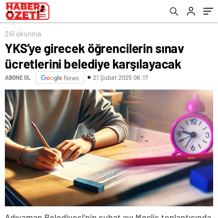
241 okunma
YKS’ye girecek öğrencilerin sınav
ücretlerini belediye karşılayacak
21 Şubat 2025 06:17
ABONE OL
News
Adıyaman Belediyesi’nin şubat ayı Meclis toplantısında