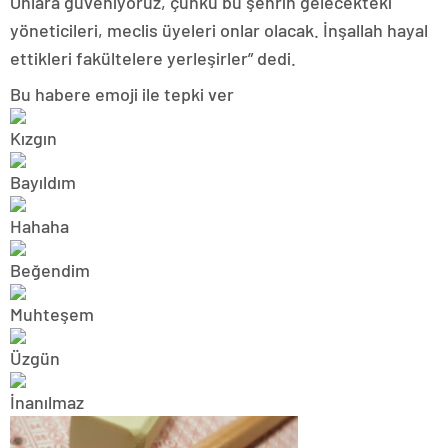
Onlara güveniyoruz, çünkü bu şehrin gelecekteki
yöneticileri, meclis üyeleri onlar olacak. İnşallah hayal
ettikleri fakültelere yerleşirler” dedi.
Bu habere emoji ile tepki ver