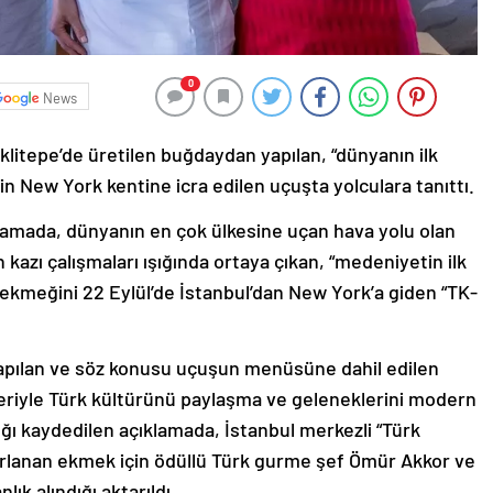
0
News
litepe’de üretilen buğdaydan yapılan, “dünyanın ilk
 New York kentine icra edilen uçuşta yolculara tanıttı.
lamada, dünyanın en çok ülkesine uçan hava yolu olan
kazı çalışmaları ışığında ortaya çıkan, “medeniyetin ilk
k ekmeğini 22 Eylül’de İstanbul’dan New York’a giden “TK-
yapılan ve söz konusu uçuşun menüsüne dahil edilen
rleriyle Türk kültürünü paylaşma ve geleneklerini modern
tığı kaydedilen açıklamada, İstanbul merkezli “Türk
ırlanan ekmek için ödüllü Türk gurme şef Ömür Akkor ve
k alındığı aktarıldı.