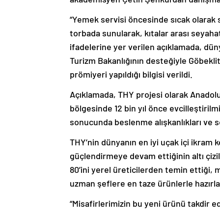
“Yemek servisi öncesinde sıcak olarak s
torbada sunularak, kıtalar arası seyaha
ifadelerine yer verilen açıklamada, dün
Turizm Bakanlığının desteğiyle Göbekli
prömiyeri yapıldığı bilgisi verildi.
Açıklamada, THY projesi olarak Anadolu 
bölgesinde 12 bin yıl önce evcilleştiril
sonucunda beslenme alışkanlıkları ve so
THY’nin dünyanın en iyi uçak içi ikra
güçlendirmeye devam ettiğinin altı çiz
80’ini yerel üreticilerden temin ettiği
uzman şeflere en taze ürünlerle hazırlattı
“Misafirlerimizin bu yeni ürünü takdir 