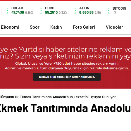
DOLAR
EURO
ALTIN
BITCOIN
47,7436
55,2510
6.660,55
%
0.18%
0.32%
2,59
Ekonomi
Spor
Kadın
Foto Galeri
Videolar
Dünyanın İlk Ekmek Tanıtımında Anadolu’nun Lezzetini Uçuşta Sunuyor
 Ekmek Tanıtımında Anadolu