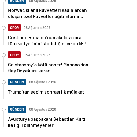
GÜNDEM
08 Ağustos 2026
Norweç silahlı kuvvetleri kadınlardan
oluşan özel kuvvetler eğitimlerini
başlattı.
SPOR
08 Ağustos 2026
Cristiano Ronaldo’nun akıllara zarar
tüm kariyerinin istatistiğini çıkardık !
SPOR
08 Ağustos 2026
Galatasaray’a kötü haber! Monaco’dan
flaş Onyekuru kararı.
GÜNDEM
08 Ağustos 2026
Trump’tan seçim sonrası ilk mülakat
GÜNDEM
08 Ağustos 2026
Avusturya başbakanı Sebastian Kurz
ile ilgili bilinmeyenler