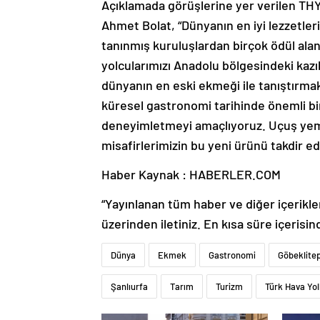
Açıklamada görüşlerine yer verilen THY
Ahmet Bolat, “Dünyanın en iyi lezzetler
tanınmış kuruluşlardan birçok ödül alan 
yolcularımızı Anadolu bölgesindeki kazı
dünyanın en eski ekmeği ile tanıştırm
küresel gastronomi tarihinde önemli bir
deneyimletmeyi amaçlıyoruz. Uçuş yemek
misafirlerimizin bu yeni ürünü takdir ed
Haber Kaynak : HABERLER.COM
“Yayınlanan tüm haber ve diğer içerikler i
üzerinden iletiniz. En kısa süre içerisin
Dünya
Ekmek
Gastronomi
Göbeklite
Şanlıurfa
Tarım
Turizm
Türk Hava Yol