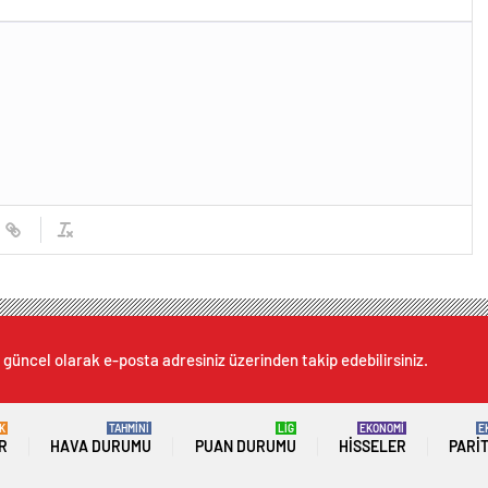
 güncel olarak e-posta adresiniz üzerinden takip edebilirsiniz.
K
TAHMİNİ
LİG
EKONOMİ
E
R
HAVA DURUMU
PUAN DURUMU
HISSELER
PARI