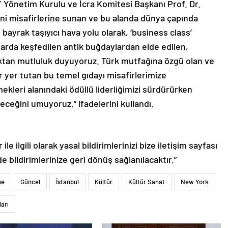
 Yönetim Kurulu ve İcra Komitesi Başkanı Prof. Dr.
ini misafirlerine sunan ve bu alanda dünya çapında
bayrak taşıyıcı hava yolu olarak, ‘business class’
larda keşfedilen antik buğdaylardan elde edilen,
aktan mutluluk duyuyoruz. Türk mutfağına özgü olan ve
 yer tutan bu temel gıdayı misafirlerimize
leri alanındaki ödüllü liderliğimizi sürdürürken
eceğini umuyoruz.” ifadelerini kullandı.
le ilgili olarak yasal bildirimlerinizi bize iletişim sayfası
de bildirimlerinize geri dönüş sağlanılacaktır.”
pe
Güncel
İstanbul
Kültür
Kültür Sanat
New York
ları