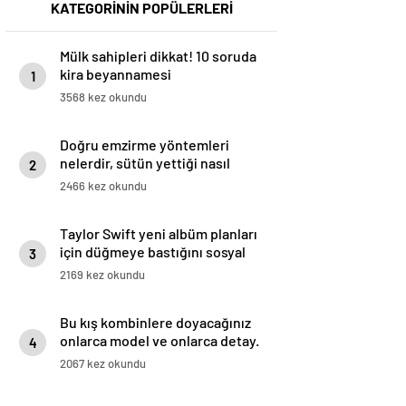
KATEGORİNİN POPÜLERLERİ
Mülk sahipleri dikkat! 10 soruda
kira beyannamesi
1
3568 kez okundu
Doğru emzirme yöntemleri
nelerdir, sütün yettiği nasıl
2
anlaşılır?
2466 kez okundu
Taylor Swift yeni albüm planları
için düğmeye bastığını sosyal
3
medyadan duyurdu!
2169 kez okundu
Bu kış kombinlere doyacağınız
onlarca model ve onlarca detay.
4
2067 kez okundu