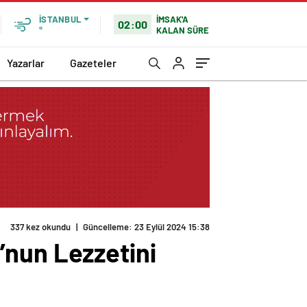
İMSAK'A
İSTANBUL
02:00
KALAN SÜRE
°
Yazarlar
Gazeteler
337 kez okundu
|
Güncelleme: 23 Eylül 2024 15:38
’nun Lezzetini