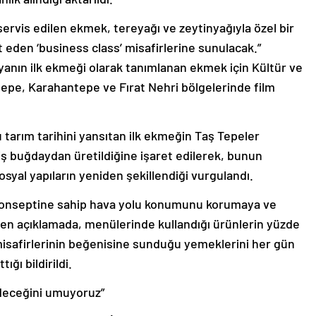
ervis edilen ekmek, tereyağı ve zeytinyağıyla özel bir
t eden ‘business class’ misafirlerine sunulacak.”
yanın ilk ekmeği olarak tanımlanan ekmek için Kültür ve
tepe, Karahantepe ve Fırat Nehri bölgelerinde film
tarım tarihini yansıtan ilk ekmeğin Taş Tepeler
miş buğdaydan üretildiğine işaret edilerek, bunun
syal yapıların yeniden şekillendiği vurgulandı.
m konseptine sahip hava yolu konumunu korumaya ve
ilen açıklamada, menülerinde kullandığı ürünlerin yüzde
, misafirlerinin beğenisine sunduğu yemeklerini her gün
ğı bildirildi.
edeceğini umuyoruz”