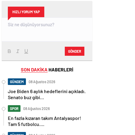
HIZLI YORUM YAP
GÖNDER
SON DAKİKA
HABERLERİ
GÜNDEM
08 Ağustos 2026
Joe Biden 6 aylık hedeflerini açıkladı.
Senato buz gibi…
SPOR
08 Ağustos 2026
En fazla kızaran takım Antalyaspor!
Tam 5 futbolcu….