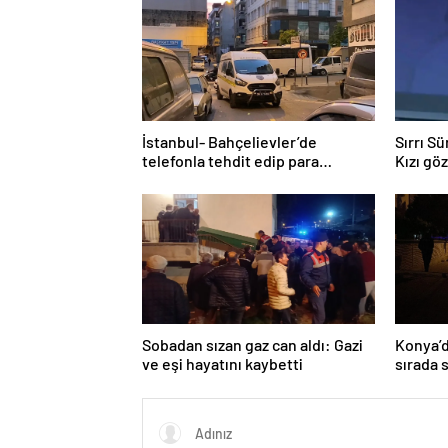
İstanbul- Bahçelievler’de
Sırrı S
telefonla tehdit edip para
Kızı gö
istediler, ret cevabı alınca iş
Hayatın
yerini kurşunladılar
Sobadan sızan gaz can aldı: Gazi
Konya’d
ve eşi hayatını kaybetti
sırada 