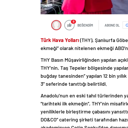
0
BEĞENDİM
ABONE OL
Türk Hava Yolları
(THY), Şanlıurfa Göbek
ekmeği” olarak nitelenen ekmeği ABD’nin
THY Basın Müşavirliğinden yapılan açık
THY’nin, Taş Tepeler bölgesinde yapılan 
buğday tanesinden” yapılan 12 bin yıllı
3” seferinde tanıttığı belirtildi.
Anadolu’nun en eski tahıl türlerinden 
“tarihteki ilk ekmeğin”, THY’nin misafi
yeniliklerle birleştirme çabasını yansıt
DO&CO” catering şirketi tarafından haz
akademisyen Çetin Şenkul’dan danışmanlı