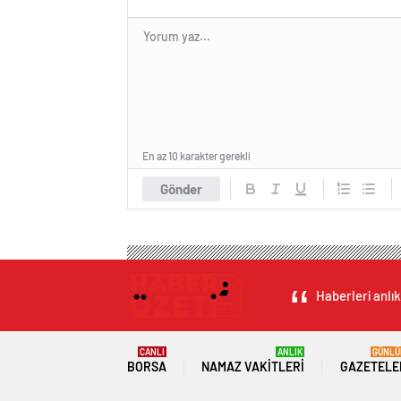
En az 10 karakter gerekli
Gönder
Haberleri anlık
CANLI
ANLIK
GÜNLÜ
BORSA
NAMAZ VAKITLERI
GAZETELE