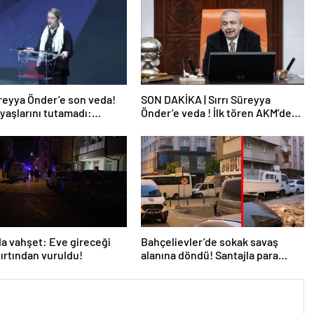
üreyya Önder’e son veda!
SON DAKİKA | Sırrı Süreyya
zyaşlarını tutamadı:
Önder’e veda ! İlk tören AKM’de
 tüm rengi gitti baba…
yapılıyor
a vahşet: Eve gireceği
Bahçelievler’de sokak savaş
sırtından vuruldu!
alanına döndü! Santajla para
istediler alamayınca…