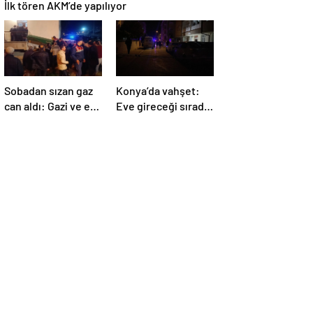
İlk tören AKM’de yapılıyor
Sobadan sızan gaz
Konya’da vahşet:
can aldı: Gazi ve eşi
Eve gireceği sırada
hayatını kaybetti
sırtından vuruldu!