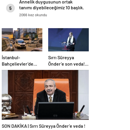
Annelik duygusunun ortak
tanımı diyebileceğimiz 10 başlık.
5
2066 kez okundu
İstanbul-
Sırrı Süreyya
Bahçelievler’de
Önder’e son veda!
telefonla tehdit
Kızı gözyaşlarını
edip para istediler,
tutamadı: Hayatın
ret cevabı alınca iş
tüm rengi gitti
yerini kurşunladılar
baba…
SON DAKİKA | Sırrı Süreyya Önder’e veda !