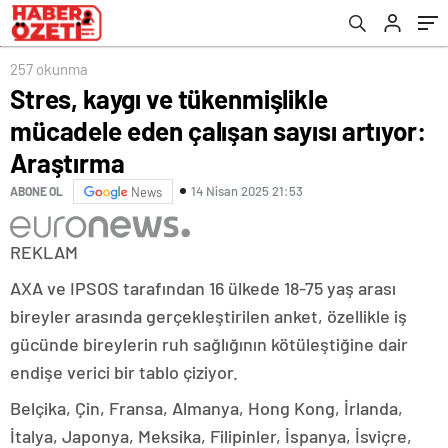
257 okunma
Stres, kaygı ve tükenmişlikle
mücadele eden çalışan sayısı artıyor:
Araştırma
14 Nisan 2025 21:53
ABONE OL
News
REKLAM
AXA ve IPSOS tarafından 16 ülkede 18-75 yaş arası
bireyler arasında gerçekleştirilen anket, özellikle iş
gücünde bireylerin ruh sağlığının kötüleştiğine dair
endişe verici bir tablo çiziyor.
Belçika, Çin, Fransa, Almanya, Hong Kong, İrlanda,
İtalya, Japonya, Meksika, Filipinler, İspanya, İsviçre,