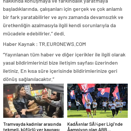
hakkında konuşmaya ve farkındalık yaratmaya
başladıklarında, çalışanları için gerçek ve çok anlamlı
bir fark yaratabilirler ve aynı zamanda devamsızlık ve
üretkenliğin azalmasıyla ilgili kendi sorunlarıyla da
mücadele edebilirler,” dedi.
Haber Kaynak : TR.EURONEWS.COM
“Yayınlanan tüm haber ve diğer içerikler ile ilgili olarak
yasal bildirimlerinizi bize iletişim sayfası üzerinden
iletiniz. En kısa süre içerisinde bildirimlerinize geri
dönüş sağlanılacaktır.”
KadÄ±nlar SÃ¼per Ligi’nde
Tramvayda kadınlar arasında
Åampiyon olan ABB
tekmeli, küfürlü yer kavgası