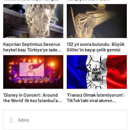
Fomget’ten FenerbahÃ§e’ye
gÃ¶nderme
Kaçırılan Septimius Severus
132 yıl sonra bulundu: Büyük
heykel başı Türkiye’ye iade
Göller’in kayıp çelik gemisi
edildi
‘Disney in Concert: Around
‘Fransız Olmak İstemiyorum’:
the World’ ilk kez İstanbul’a
TikTok’taki viral akımın
geliyor
arkasında ne var?