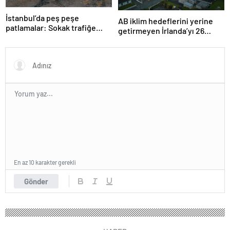
İstanbul’da peş peşe
AB iklim hedeflerini yerine
patlamalar: Sokak trafiğe
getirmeyen İrlanda’yı 26
kapatıldı
milyar euroluk ceza bekliyor
olabilir
En az 10 karakter gerekli
Gönder