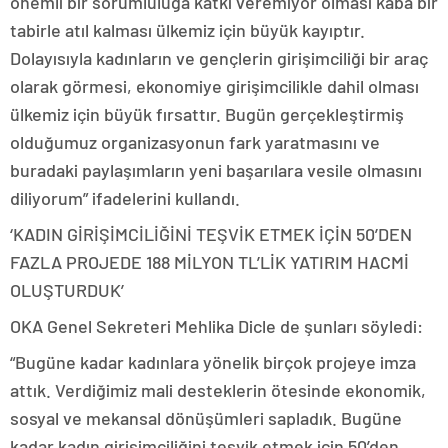
önemli bir sorumluluğa katkı veremiyor olması kaba bir
tabirle atıl kalması ülkemiz için büyük kayıptır.
Dolayısıyla kadınların ve gençlerin girişimciliği bir araç
olarak görmesi, ekonomiye girişimcilikle dahil olması
ülkemiz için büyük fırsattır. Bugün gerçekleştirmiş
olduğumuz organizasyonun fark yaratmasını ve
buradaki paylaşımların yeni başarılara vesile olmasını
diliyorum” ifadelerini kullandı.
‘KADIN GİRİŞİMCİLİĞİNİ TEŞVİK ETMEK İÇİN 50’DEN
FAZLA PROJEDE 188 MİLYON TL’LİK YATIRIM HACMİ
OLUŞTURDUK’
OKA Genel Sekreteri Mehlika Dicle de şunları söyledi:
“Bugüne kadar kadınlara yönelik birçok projeye imza
attık. Verdiğimiz mali desteklerin ötesinde ekonomik,
sosyal ve mekansal dönüşümleri sapladık. Bugüne
kadar kadın girişimciliğini teşvik etmek için 50’den