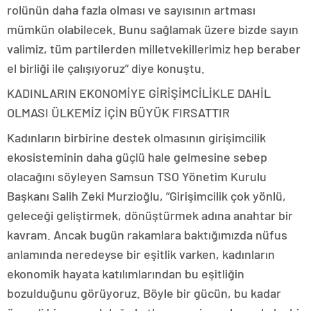
rolünün daha fazla olması ve sayısının artması
mümkün olabilecek. Bunu sağlamak üzere bizde sayın
valimiz, tüm partilerden milletvekillerimiz hep beraber
el birliği ile çalışıyoruz” diye konuştu.
KADINLARIN EKONOMİYE GİRİŞİMCİLİKLE DAHİL
OLMASI ÜLKEMİZ İÇİN BÜYÜK FIRSATTIR
Kadınların birbirine destek olmasının girişimcilik
ekosisteminin daha güçlü hale gelmesine sebep
olacağını söyleyen Samsun TSO Yönetim Kurulu
Başkanı Salih Zeki Murzioğlu, “Girişimcilik çok yönlü,
geleceği geliştirmek, dönüştürmek adına anahtar bir
kavram. Ancak bugün rakamlara baktığımızda nüfus
anlamında neredeyse bir eşitlik varken, kadınların
ekonomik hayata katılımlarından bu eşitliğin
bozulduğunu görüyoruz. Böyle bir gücün, bu kadar