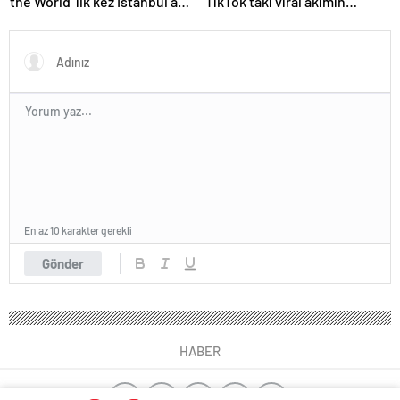
the World’ ilk kez İstanbul’a
TikTok’taki viral akımın
geliyor
arkasında ne var?
En az 10 karakter gerekli
Gönder
HABER