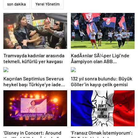
son dakika
Yerel Yönetim
KadÄ±nlar SÃ¼per Ligi’nde
Tramvayda kadınlar arasında
Åampiyon olan ABB
tekmeli, küfürlü yer kavgası
Fomget’ten FenerbahÃ§e’ye
gÃ¶nderme
Kaçırılan Septimius Severus
132 yıl sonra bulundu: Büyük
heykel başı Türkiye’ye iade
Göller’in kayıp çelik gemisi
edildi
‘Disney in Concert: Around
‘Fransız Olmak İstemiyorum’: