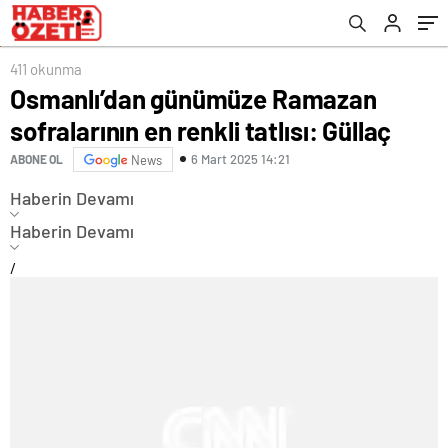
411 okunma
Osmanlı’dan günümüze Ramazan
sofralarının en renkli tatlısı: Güllaç
6 Mart 2025 14:21
ABONE OL
News
Haberin Devamı
Haberin Devamı
/