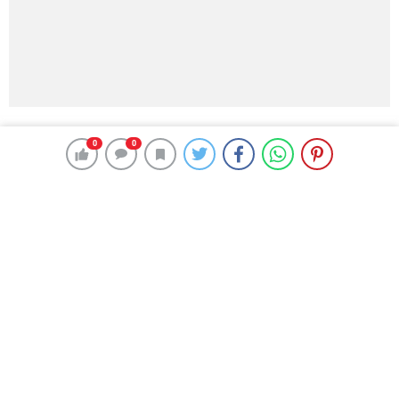
Facebook’da Paylaş
0
0
Twitter’da Paylaş
Whatsapp’da Paylaş
Sütlü tatlı olduğu için biraz daha ilgi diğer tatlılara göre fazla.
Yeni jenerasyon biraz daha seviyor bu tür tatlıları. Onun için
biz de bu şekilde hazırlıklarımızı sürdürüyoruz.
/