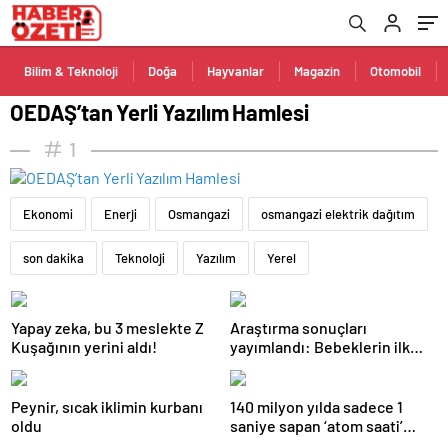
Bilim & Teknoloji
Doğa
Hayvanlar
Magazin
Otomobil
OEDAŞ’tan Yerli Yazılım Hamlesi
1
Ekonomi
Enerji
Osmangazi
osmangazi elektrik dağıtım
son dakika
Teknoloji
Yazılım
Yerel
Yapay zeka, bu 3 meslekte Z
Araştırma sonuçları
Kuşağının yerini aldı!
yayımlandı: Bebeklerin ilk
adımında genetik ve çevre
etkisi
Peynir, sıcak iklimin kurbanı
140 milyon yılda sadece 1
oldu
saniye sapan ‘atom saati’
geliştirildi