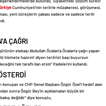
 değerlendirmelerde bulundu. Siyasetteki 'çözüm süreci'
ürkiye
Cumhuriyeti'nin terörle müzakeresi, görüşmesi,
ması, yeni süreçlerin çabası sadece ve sadece terör
di.
'A ÇAĞRI
ütünün elebaşı Abdullah Öcalan'a Öcalan'a çağrı yapan
ürlü hizmete hazırım' diyen terörist başı buyursun
ceğini tek taraflı ilan etsin" ifadelerini kullandı.
GÖSTERDİ
şkin konuşan ve CHP Genel Başkanı Özgür Özel'i hedef alan
umdan sonra Özgür Bey'in açıklamaları büyük bir
 bakış değildir" diye konuştu.