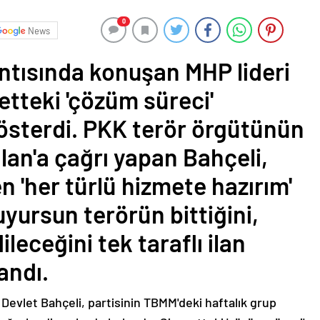
0
News
antısında konuşan MHP lideri
etteki 'çözüm süreci'
österdi. PKK terör örgütünün
lan'a çağrı yapan Bahçeli,
en 'her türlü hizmete hazırım'
uyursun terörün bittiğini,
leceğini tek taraflı ilan
landı.
 Devlet Bahçeli, partisinin TBMM'deki haftalık grup