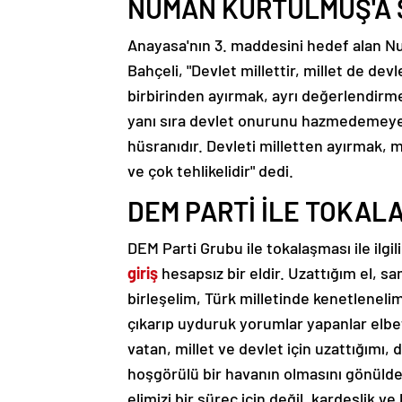
NUMAN KURTULMUŞ'A 
Anayasa'nın 3. maddesini hedef alan N
Bahçeli, "Devlet millettir, millet de devl
birbirinden ayırmak, ayrı değerlendirm
yanı sıra devlet onurunu hazmedemeye
hüsranıdır. Devleti milletten ayırmak, 
ve çok tehlikelidir" dedi.
DEM PARTİ İLE TOKAL
DEM Parti Grubu ile tokalaşması ile ilgi
giriş
hesapsız bir eldir. Uzattığım el, sam
birleşelim, Türk milletinde kenetlenelim
çıkarıp uyduruk yorumlar yapanlar elbe
vatan, millet ve devlet için uzattığımı,
hoşgörülü bir havanın olmasını gönülden
elimizi bir süreç için değil, kardeşlik ve