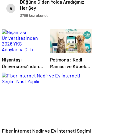
Düğüne Giden Yolda Aradığınız
Her Şey
5
3766 kez okundu
Nişantaşı
Petmona : Kedi
Üniversitesi’nden
Maması ve Köpek
2026 YKS
Maması İle Tüm
Adaylarına Çifte
Evcil Hayvan
Güvence: Sabit
Ürünleri
Ücret ve Kesintisiz
Burs
Fiber İnternet Nedir ve Ev İnterneti Seçimi