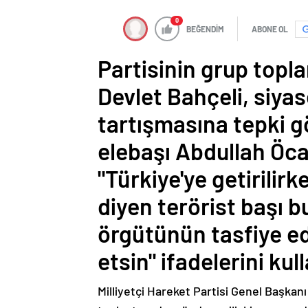
0
BEĞENDİM
ABONE OL
Partisinin grup topl
Devlet Bahçeli, siyas
tartışmasına tepki g
elebaşı Abdullah Öca
"Türkiye'ye getirilirk
diyen terörist başı b
örgütünün tasfiye edi
etsin" ifadelerini kul
Milliyetçi Hareket Partisi Genel Başkanı