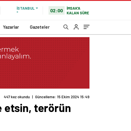
İMSAK'A
İSTANBUL
02:00
KALAN SÜRE
°
Yazarlar
Gazeteler
447 kez okundu
|
Güncelleme: 15 Ekim 2024 15:49
e etsin, terörün