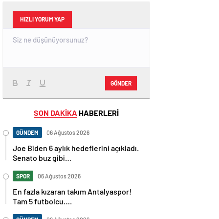
HIZLI YORUM YAP
GÖNDER
SON DAKİKA
HABERLERİ
GÜNDEM
06 Ağustos 2026
Joe Biden 6 aylık hedeflerini açıkladı.
Senato buz gibi…
SPOR
06 Ağustos 2026
En fazla kızaran takım Antalyaspor!
Tam 5 futbolcu….