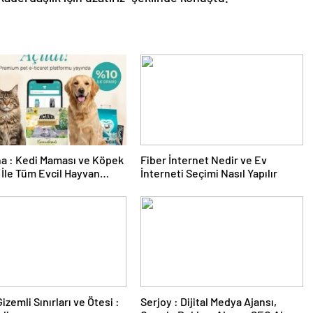
a : Kedi Maması ve Köpek
Fiber İnternet Nedir ve Ev
İle Tüm Evcil Hayvan
İnterneti Seçimi Nasıl Yapılır
i
izemli Sınırları ve Ötesi :
Serjoy : Dijital Medya Ajansı,