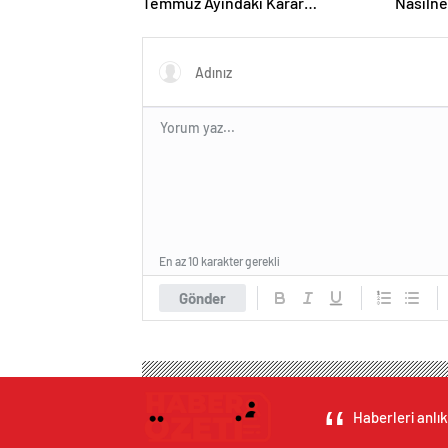
Temmuz Ayındaki Karar
Nasılne
Duruşmasına Çevrildi
En az 10 karakter gerekli
Gönder
Haberleri anlık