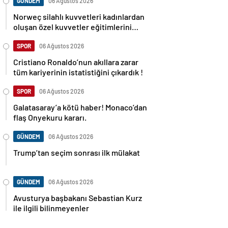
GÜNDEM
06 Ağustos 2026
Norweç silahlı kuvvetleri kadınlardan
oluşan özel kuvvetler eğitimlerini
başlattı.
SPOR
06 Ağustos 2026
Cristiano Ronaldo’nun akıllara zarar
tüm kariyerinin istatistiğini çıkardık !
SPOR
06 Ağustos 2026
Galatasaray’a kötü haber! Monaco’dan
flaş Onyekuru kararı.
GÜNDEM
06 Ağustos 2026
Trump’tan seçim sonrası ilk mülakat
GÜNDEM
06 Ağustos 2026
Avusturya başbakanı Sebastian Kurz
ile ilgili bilinmeyenler