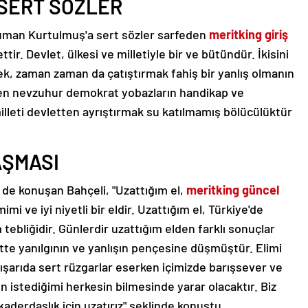
SERT SÖZLER
uman Kurtulmuş'a sert sözler sarfeden
meritking giriş
ettir. Devlet, ülkesi ve milletiyle bir ve bütündür. İkisini
ek, zaman zaman da çatıştırmak fahiş bir yanlış olmanın
n nevzuhur demokrat yobazların handikap ve
milleti devletten ayrıştırmak su katılmamış bölücülüktür
AŞMASI
li de konuşan Bahçeli, "Uzattığım el,
meritking güncel
imi ve iyi niyetli bir eldir. Uzattığım el, Türkiye'de
 tebliğidir. Günlerdir uzattığım elden farklı sonuçlar
tte yanılgının ve yanlışın pençesine düşmüştür. Elimi
 dışarıda sert rüzgarlar eserken içimizde barışsever ve
 istediğimi herkesin bilmesinde yarar olacaktır. Biz
 kaderdaşlık için uzatırız" şeklinde konuştu.