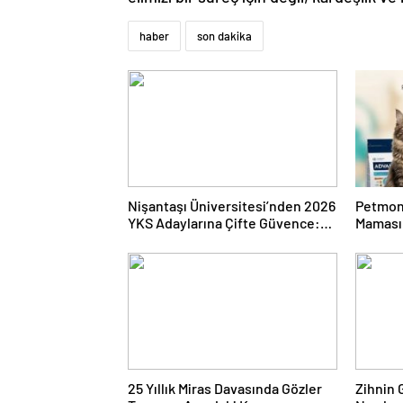
haber
son dakika
Nişantaşı Üniversitesi’nden 2026
Petmon
YKS Adaylarına Çifte Güvence:
Maması 
Sabit Ücret ve Kesintisiz Burs
Ürünler
25 Yıllık Miras Davasında Gözler
Zihnin G