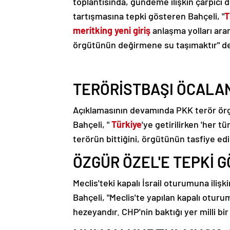
toplantısında, gündeme ilişkin çarpıcı
tartışmasına tepki gösteren Bahçeli, "
T
meritking yeni giriş
anlaşma yolları ara
örgütünün değirmene su taşımaktır" de
TERÖRİSTBAŞI ÖCALAN
Açıklamasının devamında PKK terör örg
Bahçeli, "
Türkiye
'ye getirilirken 'her t
terörün bittiğini, örgütünün tasfiye edile
ÖZGÜR ÖZEL'E TEPKİ 
Meclis'teki kapalı İsrail oturumuna ili
Bahçeli, "Meclis'te yapılan kapalı otur
hezeyandır. CHP'nin baktığı yer milli bir