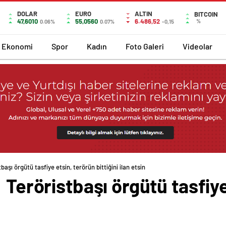
DOLAR
EURO
ALTIN
BITCOIN
47,6010
55,0560
6.486,52
%
0.06%
0.07%
-0,15
Ekonomi
Spor
Kadın
Foto Galeri
Videolar
başı örgütü tasfiye etsin, terörün bittiğini ilan etsin
 Teröristbaşı örgütü tasfiy