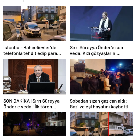
İstanbul- Bahçelievler’de
Sırrı Süreyya Önder’e son
telefonla tehdit edip para
veda! Kızı gözyaşlarını
istediler, ret cevabı alınca iş
tutamadı: Hayatın tüm rengi
yerini kurşunladılar
gitti baba…
SON DAKİKA | Sırrı Süreyya
Sobadan sızan gaz can aldı:
Önder’e veda ! İlk tören
Gazi ve eşi hayatını kaybetti
AKM’de yapılıyor