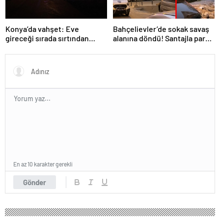
Konya’da vahşet: Eve
Bahçelievler’de sokak savaş
gireceği sırada sırtından
alanına döndü! Santajla para
vuruldu!
istediler alamayınca…
En az 10 karakter gerekli
Gönder