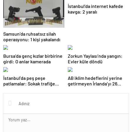
İstanbul’da internet kafede
kavga: 2 yaralı
Samsun’da ruhsatsız silah
operasyonu: 1 kişi yakalandı
Bursa’da genç kızlar birbirine
Zorkun Yaylası’nda yangın:
girdi: O anlar kamerada
Evler küle döndü
İstanbul’da peş peşe
AB iklim hedeflerini yerine
patlamalar: Sokak trafiğe
getirmeyen İrlanda’yı 26
kapatıldı
milyar euroluk ceza bekliyor
olabilir