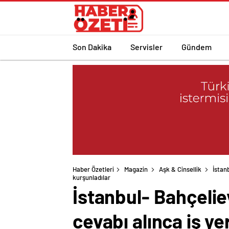
Son Dakika
Servisler
Gündem
Haber Özetleri
Magazin
Aşk & Cinsellik
İstanb
kurşunladılar
İstanbul- Bahçeliev
cevabı alınca iş ye