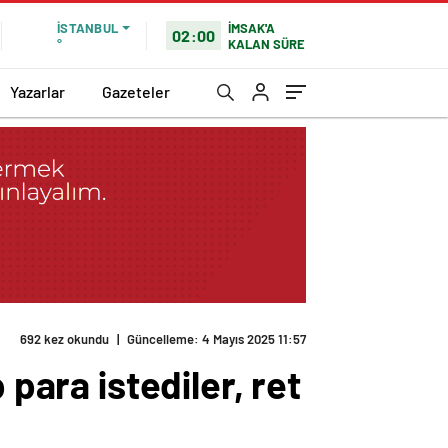
İMSAK'A
İSTANBUL
02:00
KALAN SÜRE
°
Yazarlar
Gazeteler
692 kez okundu
|
Güncelleme: 4 Mayıs 2025 11:57
 para istediler, ret