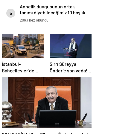
Annelik duygusunun ortak
tanımı diyebileceğimiz 10 başlık.
5
2063 kez okundu
İstanbul-
Sırrı Süreyya
Bahçelievler’de
Önder’e son veda!
telefonla tehdit
Kızı gözyaşlarını
edip para istediler,
tutamadı: Hayatın
ret cevabı alınca iş
tüm rengi gitti
yerini kurşunladılar
baba…