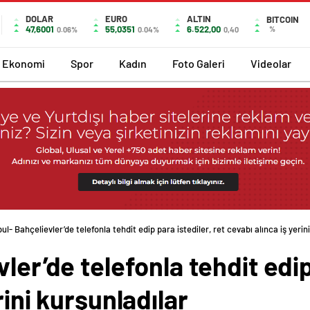
DOLAR
EURO
ALTIN
BITCOIN
47,6001
55,0351
6.522,00
%
0.06%
0.04%
0,40
Ekonomi
Spor
Kadın
Foto Galeri
Videolar
ul- Bahçelievler’de telefonla tehdit edip para istediler, ret cevabı alınca iş yerini
ler’de telefonla tehdit edip
rini kurşunladılar