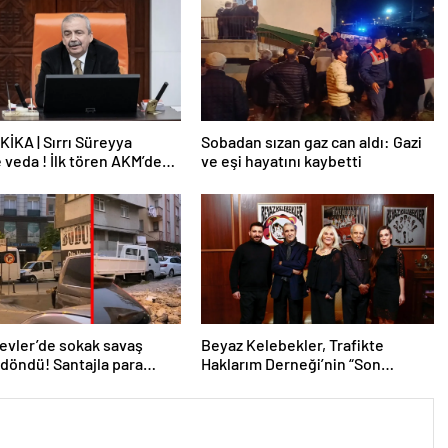
İKA | Sırrı Süreyya
Sobadan sızan gaz can aldı: Gazi
 veda ! İlk tören AKM’de
ve eşi hayatını kaybetti
or
evler’de sokak savaş
Beyaz Kelebekler, Trafikte
 döndü! Santajla para
Haklarım Derneği’nin “Son
er alamayınca…
Yolculuk” projesi için bir arada