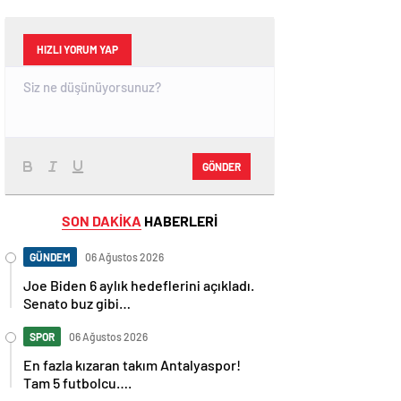
HIZLI YORUM YAP
GÖNDER
SON DAKİKA
HABERLERİ
GÜNDEM
06 Ağustos 2026
Joe Biden 6 aylık hedeflerini açıkladı.
Senato buz gibi…
SPOR
06 Ağustos 2026
En fazla kızaran takım Antalyaspor!
Tam 5 futbolcu….