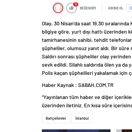
0
BEĞENDİM
ABONE OL
Olay, 30 Nisan’da saat 19.30 sıralarınd
bilgiye göre, yurt dışı hattı üzerinden k
tamirhanesinin sahibi, tehdit telefonlar
şüpheliler, olumsuz yanıt aldı. Bir süre 
Saldırı sonrası şüpheliler olay yerinden
sevk edildi. Silahlı saldırıda ölen ya d
Polis kaçan şüphelileri yakalamak için ç
Haber Kaynak : SABAH.COM.TR
“Yayınlanan tüm haber ve diğer içerikler i
üzerinden iletiniz. En kısa süre içerisin
Bahçelievler
İstanbul