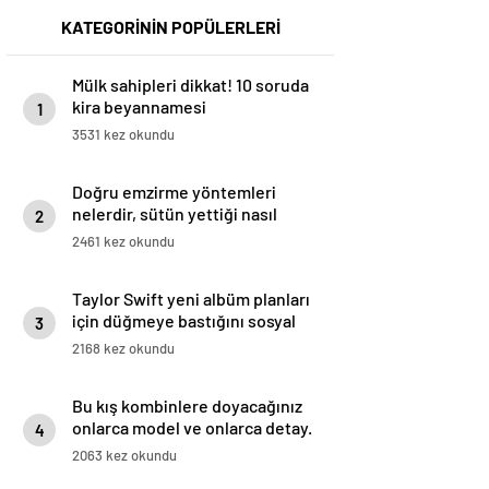
KATEGORİNİN POPÜLERLERİ
Mülk sahipleri dikkat! 10 soruda
kira beyannamesi
1
3531 kez okundu
Doğru emzirme yöntemleri
nelerdir, sütün yettiği nasıl
2
anlaşılır?
2461 kez okundu
Taylor Swift yeni albüm planları
için düğmeye bastığını sosyal
3
medyadan duyurdu!
2168 kez okundu
Bu kış kombinlere doyacağınız
onlarca model ve onlarca detay.
4
2063 kez okundu