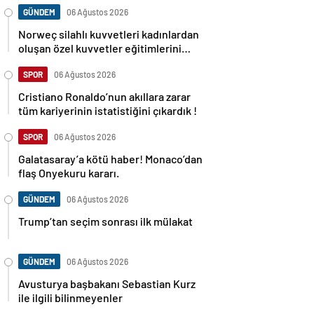
GÜNDEM
06 Ağustos 2026
Norweç silahlı kuvvetleri kadınlardan
oluşan özel kuvvetler eğitimlerini
başlattı.
SPOR
06 Ağustos 2026
Cristiano Ronaldo’nun akıllara zarar
tüm kariyerinin istatistiğini çıkardık !
SPOR
06 Ağustos 2026
Galatasaray’a kötü haber! Monaco’dan
flaş Onyekuru kararı.
GÜNDEM
06 Ağustos 2026
Trump’tan seçim sonrası ilk mülakat
GÜNDEM
06 Ağustos 2026
Avusturya başbakanı Sebastian Kurz
ile ilgili bilinmeyenler