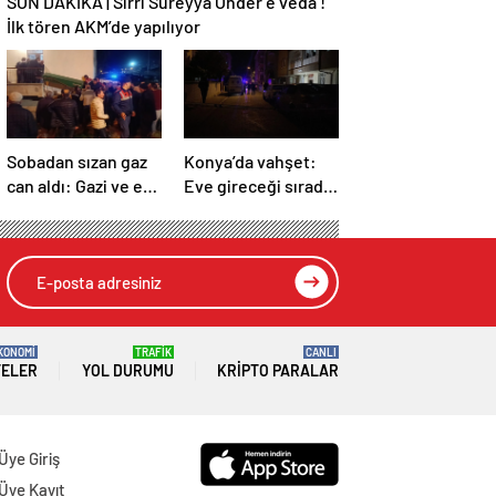
SON DAKİKA | Sırrı Süreyya Önder’e veda !
İlk tören AKM’de yapılıyor
Sobadan sızan gaz
Konya’da vahşet:
can aldı: Gazi ve eşi
Eve gireceği sırada
hayatını kaybetti
sırtından vuruldu!
KONOMİ
TRAFİK
CANLI
TELER
YOL DURUMU
KRIPTO PARALAR
Üye Giriş
Üye Kayıt