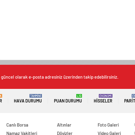
 güncel olarak e-posta adresiniz üzerinden takip edebilirsiniz.
K
TAHMİNİ
LİG
EKONOMİ
E
R
HAVA DURUMU
PUAN DURUMU
HISSELER
PARI
Canlı Borsa
Altınlar
Foto Galeri
Namaz Vakitleri
Dövizler
Video Galeri