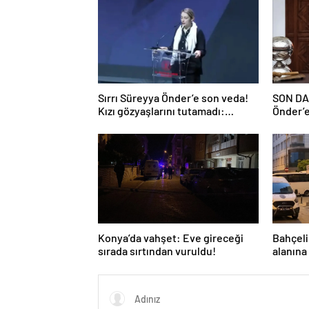
Sırrı Süreyya Önder’e son veda!
SON DAK
Kızı gözyaşlarını tutamadı:
Önder’e
Hayatın tüm rengi gitti baba…
yapılıy
Konya’da vahşet: Eve gireceği
Bahçeli
sırada sırtından vuruldu!
alanına
istedil