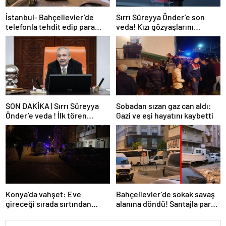
İstanbul- Bahçelievler’de
Sırrı Süreyya Önder’e son
telefonla tehdit edip para
veda! Kızı gözyaşlarını
istediler, ret cevabı alınca iş
tutamadı: Hayatın tüm rengi
yerini kurşunladılar
gitti baba…
SON DAKİKA | Sırrı Süreyya
Sobadan sızan gaz can aldı:
Önder’e veda ! İlk tören
Gazi ve eşi hayatını kaybetti
AKM’de yapılıyor
Konya’da vahşet: Eve
Bahçelievler’de sokak savaş
gireceği sırada sırtından
alanına döndü! Santajla para
vuruldu!
istediler alamayınca…