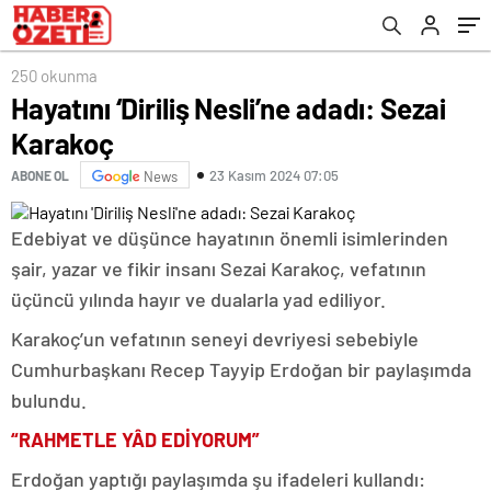
250 okunma
Hayatını ‘Diriliş Nesli’ne adadı: Sezai
Karakoç
23 Kasım 2024 07:05
ABONE OL
News
Edebiyat ve düşünce hayatının önemli isimlerinden
şair, yazar ve fikir insanı Sezai Karakoç, vefatının
üçüncü yılında hayır ve dualarla yad ediliyor.
Karakoç’un vefatının seneyi devriyesi sebebiyle
Cumhurbaşkanı Recep Tayyip Erdoğan bir paylaşımda
bulundu.
“RAHMETLE YÂD EDİYORUM”
Erdoğan yaptığı paylaşımda şu ifadeleri kullandı: