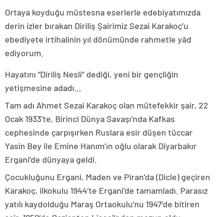
Ortaya koyduğu müstesna eserlerle edebiyatımızda
derin izler bırakan Diriliş Şairimiz Sezai Karakoç’u
ebediyete irtihalinin yıl dönümünde rahmetle yâd
ediyorum.
Hayatını “Diriliş Nesli” dediği, yeni bir gençliğin
yetişmesine adadı…
Tam adı Ahmet Sezai Karakoç olan mütefekkir şair, 22
Ocak 1933’te, Birinci Dünya Savaşı’nda Kafkas
cephesinde çarpışırken Ruslara esir düşen tüccar
Yasin Bey ile Emine Hanım’ın oğlu olarak Diyarbakır
Ergani’de dünyaya geldi.
Çocukluğunu Ergani, Maden ve Piran’da (Dicle) geçiren
Karakoç, ilkokulu 1944’te Ergani’de tamamladı. Parasız
yatılı kaydolduğu Maraş Ortaokulu’nu 1947’de bitiren