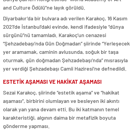
and Culture Ödülü”ne layık görüldü.
Diyarbakır’da bir bulvara adı verilen Karakoç, 16 Kasım
2021’de İstanbul’daki evinde, kendi ifadesiyle “dünya
sürgünü”nü tamamladı. Karakoç’un cenazesi
“Şehzadebaşı’nda Gün Doğmadan” şiirinde “Yerleşecek
yer aramamak, caminin avlusunda, soğuk bir taşa
oturmak, gün doğmadan Şehzadebaşı’nda” mısrasıyla
yer verdiği Şehzadebaşı Camii Haziresi’ne defnedildi.
ESTETİK AŞAMASI VE HAKİKAT AŞAMASI
Sezai Karakoç, şiirinde “estetik aşama” ve “hakikat
aşaması”, birbirini olumlayan ve besleyen iki akıntı
olarak yan yana devam etti. Bu iki katmanın temel
karakteristiği, algının daima bir metafizik boyuta
gönderme yapması.