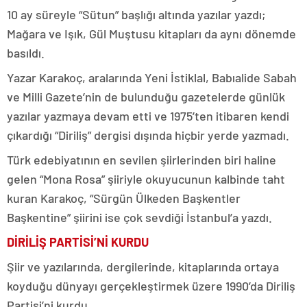
10 ay süreyle “Sütun” başlığı altında yazılar yazdı;
Mağara ve Işık, Gül Muştusu kitapları da aynı dönemde
basıldı.
Yazar Karakoç, aralarında Yeni İstiklal, Babıalide Sabah
ve Milli Gazete’nin de bulunduğu gazetelerde günlük
yazılar yazmaya devam etti ve 1975’ten itibaren kendi
çıkardığı “Diriliş” dergisi dışında hiçbir yerde yazmadı.
Türk edebiyatının en sevilen şiirlerinden biri haline
gelen “Mona Rosa” şiiriyle okuyucunun kalbinde taht
kuran Karakoç, “Sürgün Ülkeden Başkentler
Başkentine” şiirini ise çok sevdiği İstanbul’a yazdı.
DİRİLİŞ PARTİSİ’Nİ KURDU
Şiir ve yazılarında, dergilerinde, kitaplarında ortaya
koyduğu dünyayı gerçekleştirmek üzere 1990’da Diriliş
Partisi’ni kurdu.