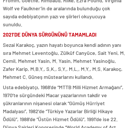
Fromm, Goethe, Rimbaud, Rilke, Ezra Pound, Virginia
Wolf ve Faulkner’in de aralarında bulunduğu çok
sayıda edebiyatçının yazı ve şiirleri okuyucuya
sunuldu.
2021’DE DÜNYA SÜRGÜNÜNÜ TAMAMLADI
Sezai Karakoç, yazın hayatı boyunca kendi adının yanı
sıra Mehmet Leventoğlu, Zülküf Canyüce, Sait Yeni, M.
Cemil, Mehmet Yasin, M. Yasin, Mehmet Yasinoğlu,
Zafer Karip, M.B.Y., S.K., S.Y., M.L., M.Y., M.S. Karakoç,
Mehmet C. Güneş müstearlarını kullandı.
Usta edebiyatçı, 1968’de “MTTB Milli Hizmet Armağanı”,
1970’te sürgündeki Macar yazarlarının takdir ve
şükranlarının nişanesi olarak “Gümüş Hürriyet
Madalyası”, 1982’de “Türkiye Yazarlar Birliği Hikaye
Ödülü”, 1988’de “Üstün Hizmet Ödülü”, 1991’de ise 22.
Dünya Şairleri Kongresinde “World Academy of Art