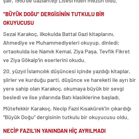
şair, 1950’de Gaziantep Lisesi’nden mezun oldu.
“BÜYÜK DOĞU” DERGİSİNİN TUTKULU BİR
OKUYUCUSU
Sezai Karakoç, ilkokulda Battal Gazi kitaplarını,
Ahmediye ve Muhammediyeleri okuyup, dinledi;
ortaokulda ise Namık Kemal, Ziya Paşa, Tevfik Fikret
ve Ziya Gökalp’in eserlerini okudu.
20. yüzyıl İslamcılık düşüncesi içinde yazdığı kitaplar,
şiirler ve kurduğu parti, düşünce ve hareketi ile ayrı bir
yere sahip olan Karakoç, okumaya büyük bir sevgi
besledi ve lise yıllarında Batı klasiklerine başladı.
Mütefekkir Karakoç, Necip Fazıl Kısakürek’in çıkardığı
“Büyük Doğu” dergisinin tutkulu bir okuyucusu oldu.
NECİP FAZIL’IN YANINDAN HİÇ AYRILMADI