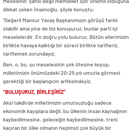
Meselenin ‘şahsi değil memleket için’ önemli olduğuna
dikkat çeken İmamoğlu, şöyle konuştu:
“Değerli Mansur Yavaş Başkanımızın görüşü farklı
olabilir ama yine de biz konuşuruz, bunlar parti içi
meselelerdir. En doğru yolu buluruz. Bütün ellerimizin
birlikte havaya kalktığı bir süreci birlikte tarifleriz,
tariflemek zorundayız.
Ben, o, bu, şu meselesinin çok ötesine koyup,
milletimizin önümüzdeki 20-25 yılı umutla görmesi
gerektiği bir başlangıcın arifesindeyiz.
“BULUŞURUZ, BİRLEŞİRİZ”
Aksi takdirde milletimizin umutsuzluğu sadece
ekonomik kayıplara değil, bu ülkenin insan kaynağının
kaybedilmesine, geleceğin kaybedilmesine, treni
kaçıran bir ülke olmanın hepimizi çok büyük bir