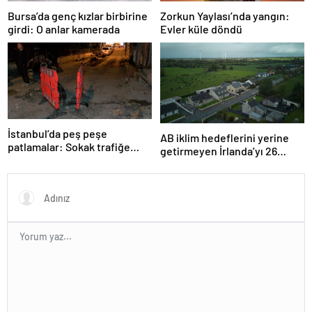
Bursa’da genç kızlar birbirine
Zorkun Yaylası’nda yangın:
girdi: O anlar kamerada
Evler küle döndü
İstanbul’da peş peşe
AB iklim hedeflerini yerine
patlamalar: Sokak trafiğe
getirmeyen İrlanda’yı 26
kapatıldı
milyar euroluk ceza bekliyor
olabilir