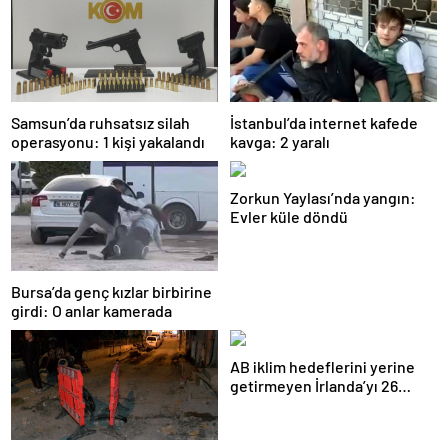
Samsun’da ruhsatsız silah
İstanbul’da internet kafede
operasyonu: 1 kişi yakalandı
kavga: 2 yaralı
Zorkun Yaylası’nda yangın:
Evler küle döndü
Bursa’da genç kızlar birbirine
girdi: O anlar kamerada
AB iklim hedeflerini yerine
getirmeyen İrlanda’yı 26
milyar euroluk ceza bekliyor
olabilir