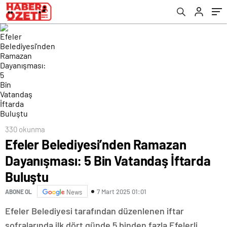
330 okunma
Efeler Belediyesi’nden Ramazan
Dayanışması: 5 Bin Vatandaş İftarda
Buluştu
7 Mart 2025 01:01
ABONE OL
News
Efeler Belediyesi tarafından düzenlenen iftar
sofralarında ilk dört günde 5 binden fazla Efelerli