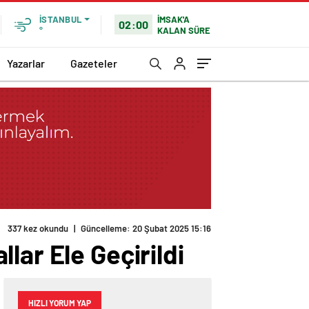
İMSAK'A
İSTANBUL
02:00
KALAN SÜRE
°
Yazarlar
Gazeteler
337 kez okundu
|
Güncelleme: 20 Şubat 2025 15:16
lar Ele Geçirildi
HIZLI YORUM YAP