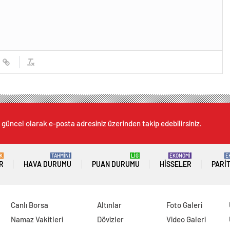
 güncel olarak e-posta adresiniz üzerinden takip edebilirsiniz.
K
TAHMİNİ
LİG
EKONOMİ
E
R
HAVA DURUMU
PUAN DURUMU
HISSELER
PARI
Canlı Borsa
Altınlar
Foto Galeri
Namaz Vakitleri
Dövizler
Video Galeri