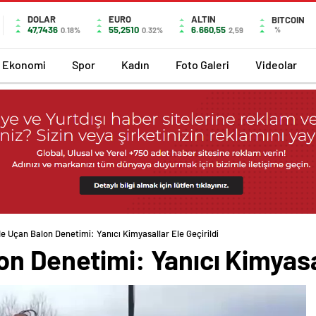
DOLAR
EURO
ALTIN
BITCOIN
47,7436
55,2510
6.660,55
%
0.18%
0.32%
2,59
Ekonomi
Spor
Kadın
Foto Galeri
Videolar
e Uçan Balon Denetimi: Yanıcı Kimyasallar Ele Geçirildi
n Denetimi: Yanıcı Kimyasal