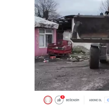
0
BEĞENDİM
ABONE OL