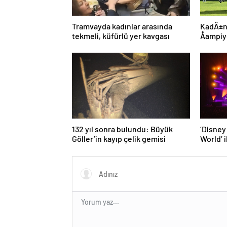
Tramvayda kadınlar arasında
KadÄ±n
tekmeli, küfürlü yer kavgası
Åampi
Fenerb
132 yıl sonra bulundu: Büyük
‘Disney
Göller’in kayıp çelik gemisi
World’ i