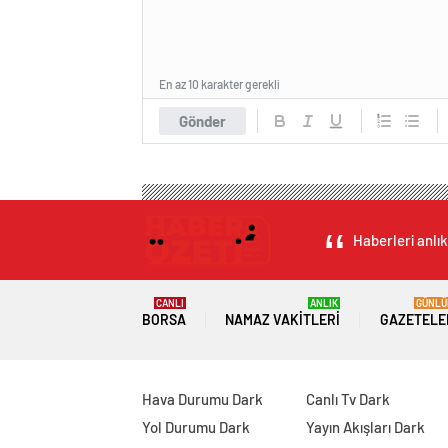
En az 10 karakter gerekli
Gönder
Haberleri anlık
CANLI
ANLIK
GÜNLÜ
BORSA
NAMAZ VAKITLERI
GAZETELE
Hava Durumu Dark
Canlı Tv Dark
Yol Durumu Dark
Yayın Akışları Dark