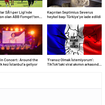
lar SÃ¼per Ligi’nde
Kaçırılan Septimius Severus
yon olan ABB Fomget’ten
heykel başı Türkiye’ye iade edildi
ahÃ§e’ye gÃ¶nderme
 in Concert: Around the
‘Fransız Olmak İstemiyorum’:
lk kez İstanbul’a geliyor
TikTok’taki viral akımın arkasında
ne var?