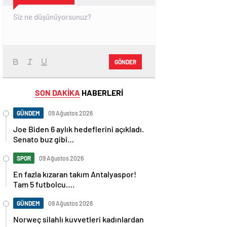
GÖNDER
SON DAKİKA
HABERLERİ
GÜNDEM
09 Ağustos 2026
Joe Biden 6 aylık hedeflerini açıkladı.
Senato buz gibi…
SPOR
09 Ağustos 2026
En fazla kızaran takım Antalyaspor!
Tam 5 futbolcu….
GÜNDEM
09 Ağustos 2026
Norweç silahlı kuvvetleri kadınlardan