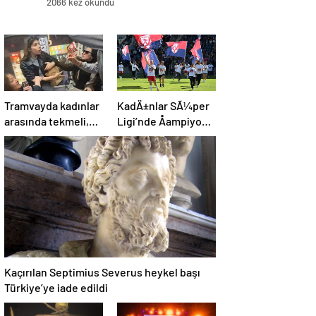
2066 kez okundu
Tramvayda kadınlar
KadÄ±nlar SÃ¼per
arasında tekmeli,
Ligi’nde Åampiyon
küfürlü yer kavgası
olan ABB
Fomget’ten
FenerbahÃ§e’ye
gÃ¶nderme
Kaçırılan Septimius Severus heykel başı
Türkiye’ye iade edildi