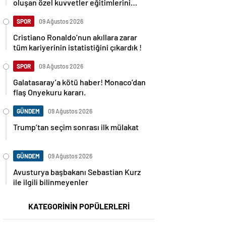
oluşan özel kuvvetler eğitimlerini
başlattı.
SPOR
09 Ağustos 2026
Cristiano Ronaldo’nun akıllara zarar
tüm kariyerinin istatistiğini çıkardık !
SPOR
09 Ağustos 2026
Galatasaray’a kötü haber! Monaco’dan
flaş Onyekuru kararı.
GÜNDEM
09 Ağustos 2026
Trump’tan seçim sonrası ilk mülakat
GÜNDEM
09 Ağustos 2026
Avusturya başbakanı Sebastian Kurz
ile ilgili bilinmeyenler
KATEGORİNİN POPÜLERLERİ