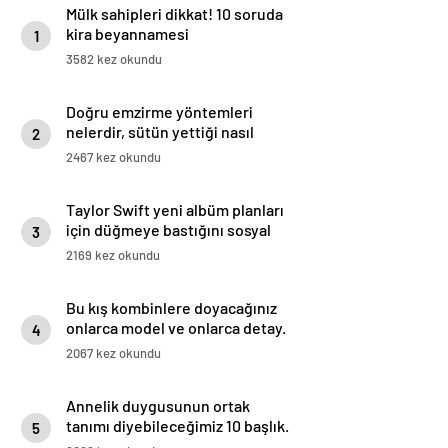
Mülk sahipleri dikkat! 10 soruda
kira beyannamesi
1
3582 kez okundu
Doğru emzirme yöntemleri
nelerdir, sütün yettiği nasıl
2
anlaşılır?
2467 kez okundu
Taylor Swift yeni albüm planları
için düğmeye bastığını sosyal
3
medyadan duyurdu!
2169 kez okundu
Bu kış kombinlere doyacağınız
onlarca model ve onlarca detay.
4
2067 kez okundu
Annelik duygusunun ortak
tanımı diyebileceğimiz 10 başlık.
5