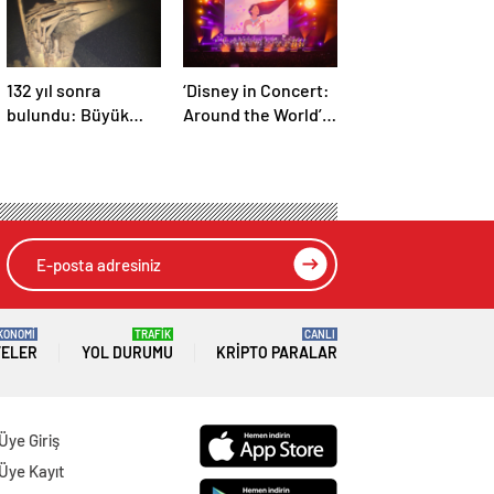
132 yıl sonra
‘Disney in Concert:
bulundu: Büyük
Around the World’
Göller’in kayıp çelik
ilk kez İstanbul’a
gemisi
geliyor
KONOMİ
TRAFİK
CANLI
TELER
YOL DURUMU
KRIPTO PARALAR
Üye Giriş
Üye Kayıt