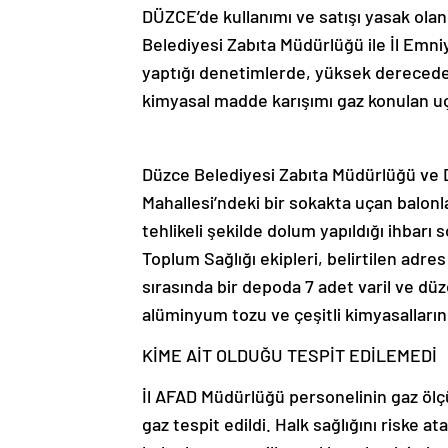
DÜZCE’de kullanımı ve satışı yasak olan
Belediyesi Zabıta Müdürlüğü ile İl Emni
yaptığı denetimlerde, yüksek derecede y
kimyasal madde karışımı gaz konulan uça
Düzce Belediyesi Zabıta Müdürlüğü ve 
Mahallesi’ndeki bir sokakta uçan balonlar
tehlikeli şekilde dolum yapıldığı ihbarı
Toplum Sağlığı ekipleri, belirtilen adr
sırasında bir depoda 7 adet varil ve dü
alüminyum tozu ve çeşitli kimyasalların
KİME AİT OLDUĞU TESPİT EDİLEMEDİ
İl AFAD Müdürlüğü personelinin gaz ölç
gaz tespit edildi. Halk sağlığını riske