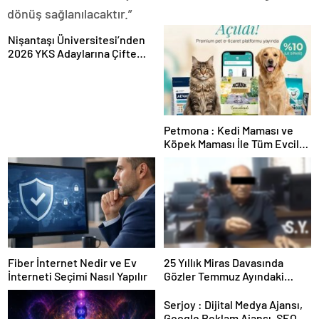
dönüş sağlanılacaktır.”
Nişantaşı Üniversitesi’nden
2026 YKS Adaylarına Çifte
Güvence: Sabit Ücret ve
Kesintisiz Burs
Petmona : Kedi Maması ve
Köpek Maması İle Tüm Evcil
Hayvan Ürünleri
Fiber İnternet Nedir ve Ev
25 Yıllık Miras Davasında
İnterneti Seçimi Nasıl Yapılır
Gözler Temmuz Ayındaki
Karar Duruşmasına Çevrildi
Serjoy : Dijital Medya Ajansı,
Google Reklam Ajansı, SEO