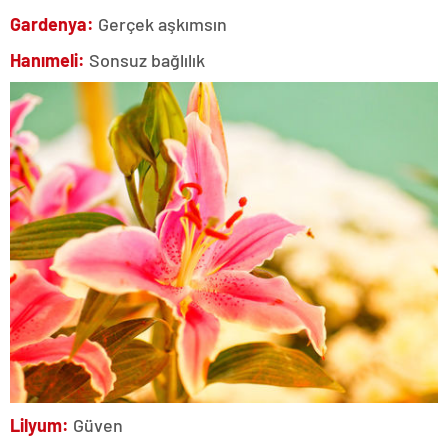
Gardenya:
Gerçek aşkımsın
Hanımeli:
Sonsuz bağlılık
Lilyum:
Güven