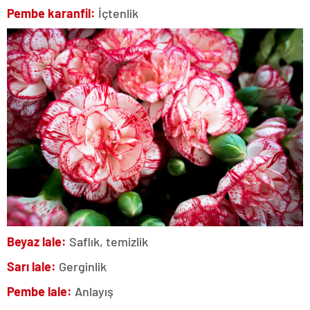
Pembe karanfil:
İçtenlik
Beyaz lale:
Saflık, temizlik
Sarı lale:
Gerginlik
Pembe lale:
Anlayış