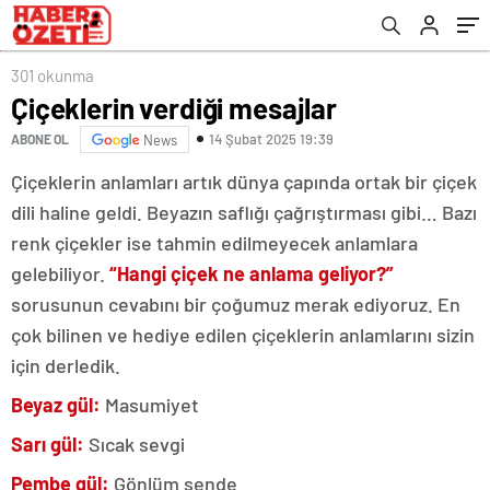
301 okunma
Çiçeklerin verdiği mesajlar
14 Şubat 2025 19:39
ABONE OL
News
Çiçeklerin anlamları artık dünya çapında ortak bir çiçek
dili haline geldi. Beyazın saflığı çağrıştırması gibi… Bazı
renk çiçekler ise tahmin edilmeyecek anlamlara
gelebiliyor.
“Hangi çiçek ne anlama geliyor?”
sorusunun cevabını bir çoğumuz merak ediyoruz. En
çok bilinen ve hediye edilen çiçeklerin anlamlarını sizin
için derledik.
Beyaz gül:
Masumiyet
Sarı gül:
Sıcak sevgi
Pembe gül:
Gönlüm sende