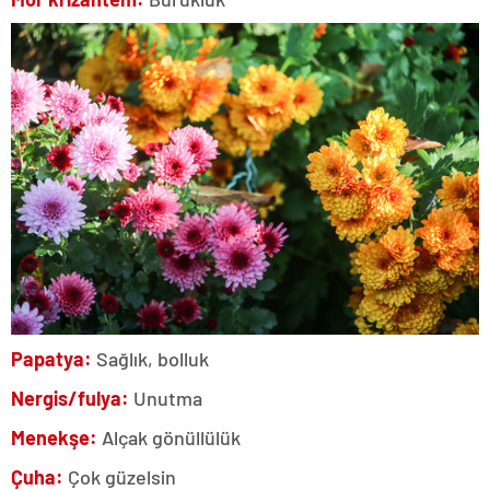
Papatya:
Sağlık, bolluk
Nergis/fulya:
Unutma
Menekşe:
Alçak gönüllülük
Çuha:
Çok güzelsin