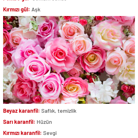
Kırmızı gül:
Aşk
Beyaz karanfil:
Saflık, temizlik
Sarı karanfil:
Hüzün
Kırmızı karanfil:
Sevgi