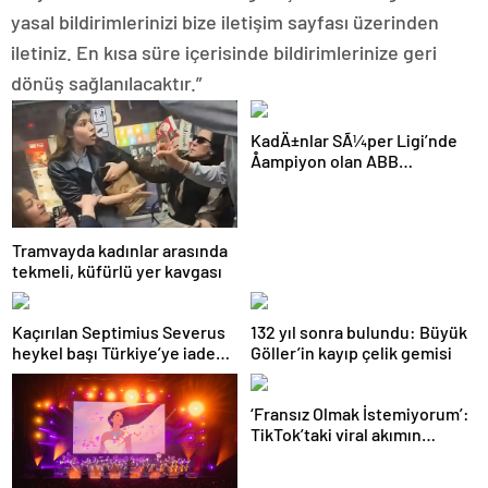
yasal bildirimlerinizi bize iletişim sayfası üzerinden
iletiniz. En kısa süre içerisinde bildirimlerinize geri
dönüş sağlanılacaktır.”
KadÄ±nlar SÃ¼per Ligi’nde
Åampiyon olan ABB
Fomget’ten FenerbahÃ§e’ye
gÃ¶nderme
Tramvayda kadınlar arasında
tekmeli, küfürlü yer kavgası
Kaçırılan Septimius Severus
132 yıl sonra bulundu: Büyük
heykel başı Türkiye’ye iade
Göller’in kayıp çelik gemisi
edildi
‘Fransız Olmak İstemiyorum’:
TikTok’taki viral akımın
arkasında ne var?