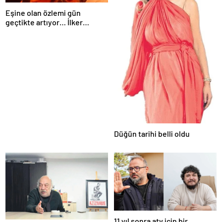
Eşine olan özlemi gün
geçtikte artıyor… İlker
Sünneli’den yürek yakan
Tanyeli paylaşımı: Bir gün
buluşacağız…
Düğün tarihi belli oldu
11 yıl sonra atv için bir