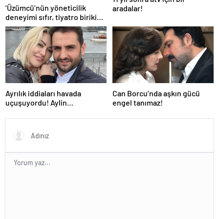
‘Üzümcü’nün yöneticilik
aradalar!
deneyimi sıfır, tiyatro birikimi
ise tartışmalı!’
Ayrılık iddiaları havada
Can Borcu’nda aşkın gücü
uçuşuyordu! Aylin
engel tanımaz!
Coşkun’dan ‘biz mutluyuz’
pozu herkesi susturdu…