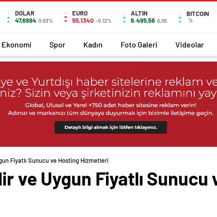
DOLAR
EURO
ALTIN
BITCOIN
47,6994
55,1340
6.495,56
%
0.03%
-0.12%
0,05
Ekonomi
Spor
Kadın
Foto Galeri
Videolar
gun Fiyatlı Sunucu ve Hosting Hizmetleri
ir ve Uygun Fiyatlı Sunucu 