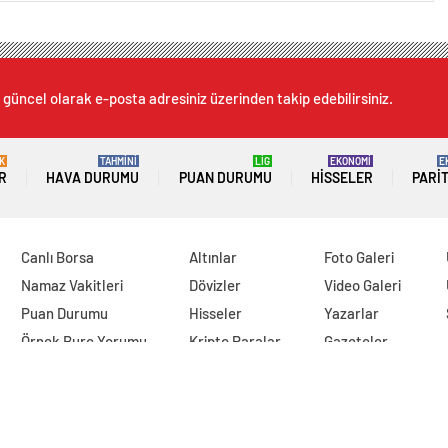
 güncel olarak e-posta adresiniz üzerinden takip edebilirsiniz.
K
TAHMİNİ
LİG
EKONOMİ
E
R
HAVA DURUMU
PUAN DURUMU
HISSELER
PARI
Canlı Borsa
Altınlar
Foto Galeri
Namaz Vakitleri
Dövizler
Video Galeri
Puan Durumu
Hisseler
Yazarlar
Örnek Burç Yorumu
Kripto Paralar
Gazeteler
Pariteler
Sıcak Haber