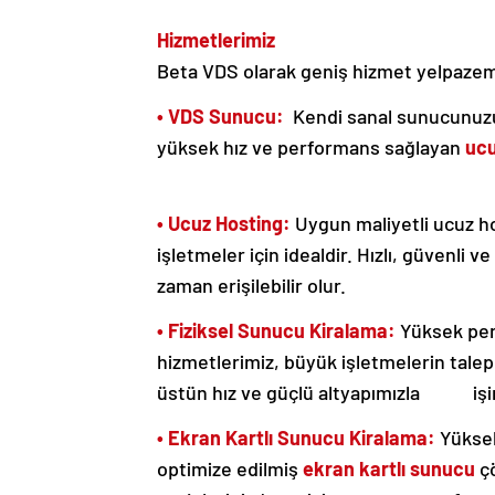
Hizmetlerimiz
Beta VDS olarak geniş hizmet yelpazemi
• VDS Sunucu:
Kendi sanal sunucunuzu u
yüksek hız ve performans sağlayan
uc
• Ucuz Hosting:
Uygun maliyetli ucuz ho
işletmeler için idealdir. Hızlı, güvenli
zaman erişilebilir olur.
• Fiziksel Sunucu Kiralama:
Yüksek per
hizmetlerimiz, büyük işletmelerin talepl
üstün hız ve güçlü altyapımızla işini
• Ekran Kartlı Sunucu Kiralama:
Yüksek
optimize edilmiş
ekran kartlı sunucu
çö