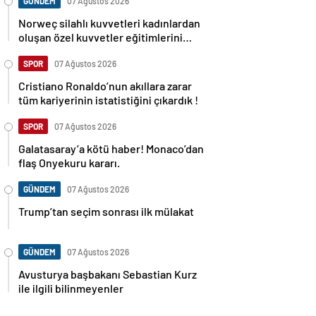
GÜNDEM
07 Ağustos 2026
Norweç silahlı kuvvetleri kadınlardan
oluşan özel kuvvetler eğitimlerini
başlattı.
SPOR
07 Ağustos 2026
Cristiano Ronaldo’nun akıllara zarar
tüm kariyerinin istatistiğini çıkardık !
SPOR
07 Ağustos 2026
Galatasaray’a kötü haber! Monaco’dan
flaş Onyekuru kararı.
GÜNDEM
07 Ağustos 2026
Trump’tan seçim sonrası ilk mülakat
GÜNDEM
07 Ağustos 2026
Avusturya başbakanı Sebastian Kurz
ile ilgili bilinmeyenler