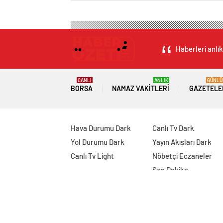
Haberleri anlık
CANLI
ANLIK
GÜNLÜ
BORSA
NAMAZ VAKITLERI
GAZETELE
Hava Durumu Dark
Canlı Tv Dark
Yol Durumu Dark
Yayın Akışları Dark
Canlı Tv Light
Nöbetçi Eczaneler
Son Dakika