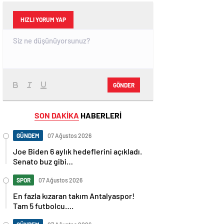
HIZLI YORUM YAP
GÖNDER
SON DAKİKA
HABERLERİ
GÜNDEM
07 Ağustos 2026
Joe Biden 6 aylık hedeflerini açıkladı.
Senato buz gibi…
SPOR
07 Ağustos 2026
En fazla kızaran takım Antalyaspor!
Tam 5 futbolcu….