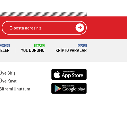
KONOMİ
TRAFİK
CANLI
TELER
YOL DURUMU
KRIPTO PARALAR
Üye Giriş
Üye Kayıt
Şifremi Unuttum