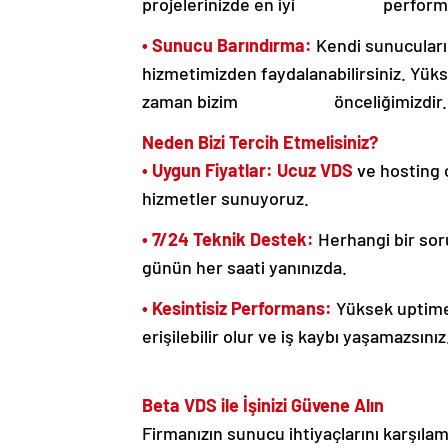
projelerinizde en iyi performans
• Sunucu Barındırma:
Kendi sunucuları
hizmetimizden faydalanabilirsiniz. Yükse
zaman bizim önceliğimizdir.
Neden Bizi Tercih Etmelisiniz?​​​​​​​
• Uygun Fiyatlar:
Ucuz VDS
ve hosting 
hizmetler sunuyoruz.
• 7/24 Teknik Destek:
Herhangi bir soru
günün her saati yanınızda.
• Kesintisiz Performans:
Yüksek uptime 
erişilebilir olur ve iş kaybı yaşamazsınız
Beta VDS ile İşinizi Güvene Alın
Firmanızın sunucu ihtiyaçlarını karşıla