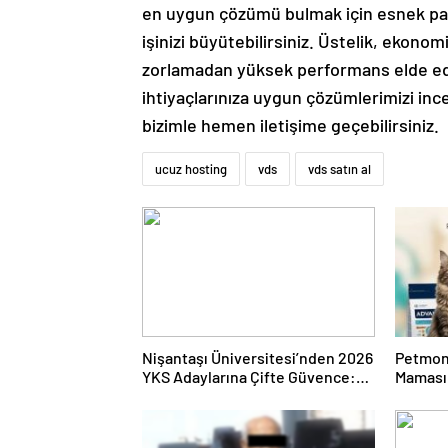
en uygun çözümü bulmak için esnek pak
işinizi büyütebilirsiniz. Üstelik, ekonom
zorlamadan yüksek performans elde edeb
ihtiyaçlarınıza uygun çözümlerimizi inc
bizimle hemen iletişime geçebilirsiniz.
ucuz hosting
vds
vds satın al
Nişantaşı Üniversitesi’nden 2026
Petmon
YKS Adaylarına Çifte Güvence:
Maması 
Sabit Ücret ve Kesintisiz Burs
Ürünler