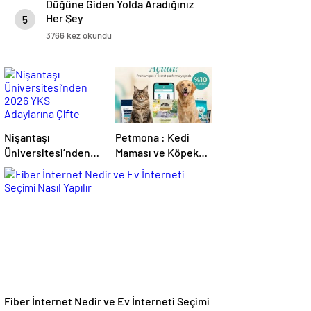
Düğüne Giden Yolda Aradığınız
Her Şey
5
3766 kez okundu
Nişantaşı
Petmona : Kedi
Üniversitesi’nden
Maması ve Köpek
2026 YKS
Maması İle Tüm
Adaylarına Çifte
Evcil Hayvan
Güvence: Sabit
Ürünleri
Ücret ve Kesintisiz
Burs
Fiber İnternet Nedir ve Ev İnterneti Seçimi