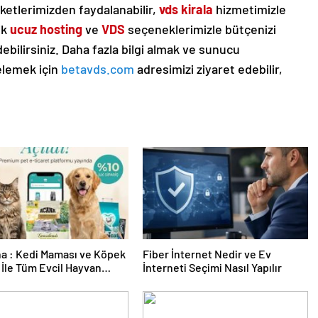
etlerimizden faydalanabilir,
vds kirala
hizmetimizle
ik
ucuz hosting
ve
VDS
seçeneklerimizle bütçenizi
ilirsiniz. Daha fazla bilgi almak ve sunucu
elemek için
betavds.com
adresimizi ziyaret edebilir,
a : Kedi Maması ve Köpek
Fiber İnternet Nedir ve Ev
İle Tüm Evcil Hayvan
İnterneti Seçimi Nasıl Yapılır
i