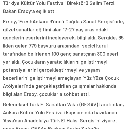
Türkiye Kültür Yolu Festivali Direktörü Selim Terzi,
Bakan Ersoy’a eşlik etti.
Ersoy, ‘FreshAnkara 3’üncü Çağdaş Sanat Sergisi’nde,
güzel sanatlar eğitimi alan 17-27 yaş arasındaki
gençlerin eserlerini inceleyerek, bilgi aldı. Sergide, 65
ilden gelen 779 başvuru arasından, seçici kurul
tarafından belirlenen 100 genç sanatçının 300 eseri
yer aldı. Çocukların yaratıcılıklarını geliştirmeyi,
potansiyellerini gerçekleştirmeyi ve yaşam
becerilerini geliştirmeyi amaçlayan ‘Yüz Yüze Çocuk
Atölyeleri’nde gerçekleştirilen çalışmalar hakkında
bilgi alan Ersoy, çocuklarla sohbet etti.
Geleneksel Türk El Sanatları Vakfı (GESAV) tarafından,
Ankara Kültür Yolu Festivali kapsamında hazırlanan
‘Asya’dan Anadolu’ya Türk El Halısı Sergisi’ni ziyaret
eden Ersoy, GESAV Başkanı Kerim Sefer’in