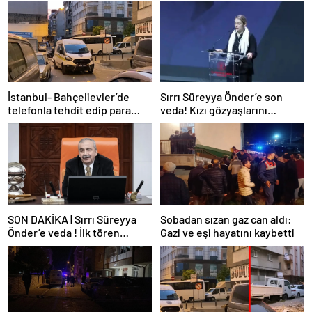
İstanbul- Bahçelievler’de
Sırrı Süreyya Önder’e son
telefonla tehdit edip para
veda! Kızı gözyaşlarını
istediler, ret cevabı alınca iş
tutamadı: Hayatın tüm rengi
yerini kurşunladılar
gitti baba…
SON DAKİKA | Sırrı Süreyya
Sobadan sızan gaz can aldı:
Önder’e veda ! İlk tören
Gazi ve eşi hayatını kaybetti
AKM’de yapılıyor