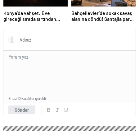
Konya’da vahşet: Eve
Bahçelievler’de sokak savaş
gireceği sırada sırtından
alanına döndü! Santajla para
vuruldu!
istediler alamayınca…
En az 10 karakter gerekli
Gönder