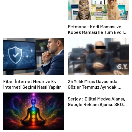
Güvence: Sabit Ücret ve
Kesintisiz Burs
Petmona : Kedi Maması ve
Köpek Maması İle Tüm Evcil
Hayvan Ürünleri
Fiber İnternet Nedir ve Ev
25 Yıllık Miras Davasında
İnterneti Seçimi Nasıl Yapılır
Gözler Temmuz Ayındaki
Karar Duruşmasına Çevrildi
Serjoy : Dijital Medya Ajansı,
Google Reklam Ajansı, SEO
Ajansı ve Web Tasarım Ajansı