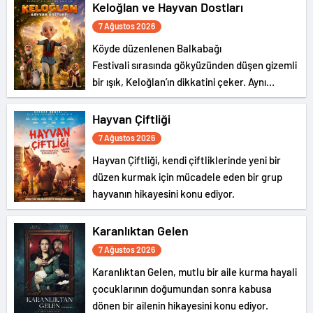
Keloğlan ve Hayvan Dostları
7 Ağustos 2026
Köyde düzenlenen Balkabağı
Festivali sırasında gökyüzünden düşen gizemli
bir ışık, Keloğlan’ın dikkatini çeker. Aynı
olağanüstü olaya, Hayvanlar Şatosu’nda
yaşayan Tombik Tekir ve Civciv de tanıklık
Hayvan Çiftliği
eder.
7 Ağustos 2026
Hayvan Çiftliği, kendi çiftliklerinde yeni bir
düzen kurmak için mücadele eden bir grup
hayvanın hikayesini konu ediyor.
Karanlıktan Gelen
7 Ağustos 2026
Karanlıktan Gelen, mutlu bir aile kurma hayali
çocuklarının doğumundan sonra kabusa
dönen bir ailenin hikayesini konu ediyor.