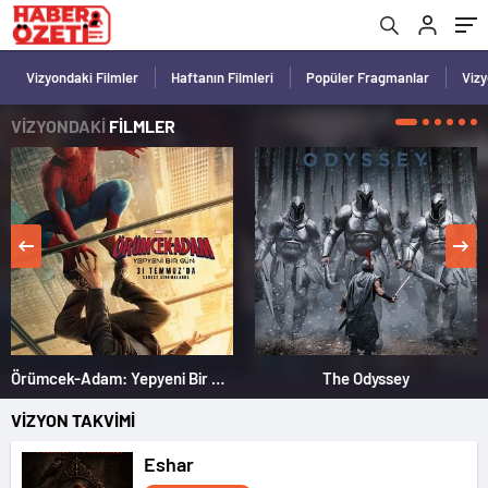
Vizyondaki Filmler
Haftanın Filmleri
Popüler Fragmanlar
Viz
VİZYONDAKİ
FİLMLER
Örümcek-Adam: Yepyeni Bir Gün
The Odyssey
VİZYON TAKVİMİ
Eshar