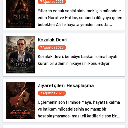
7 Ağustos 2026
Yıllarca çocuk sahibi olabilmek için mücadele
eden Murat ve Hatice, sonunda dünyaya gelen
bebekleri Ali ile hayata yeniden umutla
bağlanır. Ancak mutlulukları uzun sürmez; Ali,
doğumunun kırkıncı gecesinde gizemli bir
Kozalak Devri
şekilde ortadan kaybolur.
7 Ağustos 2026
Kozalak Devri, belediye başkanı olma hayali
kuran bir adamın hikayesini konu ediyor.
Ziyaretçiler: Hesaplaşma
7 Ağustos 2026
Üçlemenin son filminde Maya, hayatta kalma
ve intikam mücadelesinin acımasız bir
hesaplaşmasında, maskeli katillerle son bir
kez karşı karşıya geliyor.